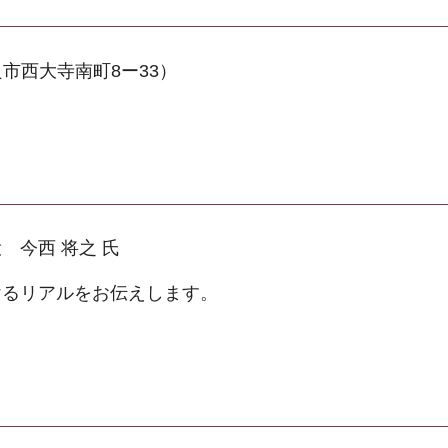
市西大寺南町8ー33）
 今西 将之 氏
けるリアルをお伝えします。