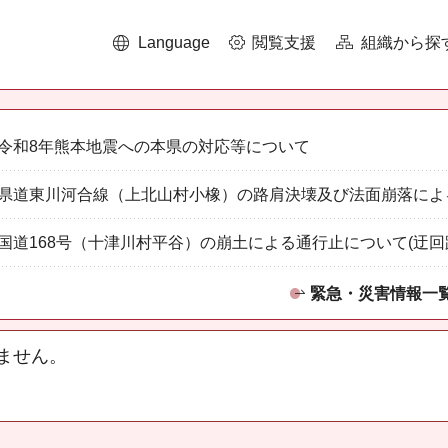
Language
閲覧支援
組織から探
令和8年熊本地震への本県の対応等について
県道東川河合線（上北山村小橡）の路肩決壊及び法面崩落によ
国道168号（十津川村平谷）の崩土による通行止について(迂回
緊急・災害情報一
ません。