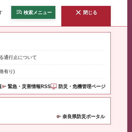
す
検索
メニュー
閉じる
る通行止について
路有り)
覧
緊急・災害情報RSS
防災・危機管理ページ
奈良県防災ポータル