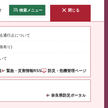
す
検索
メニュー
閉じる
る通行止について
路有り)
いて
覧
緊急・災害情報RSS
防災・危機管理ページ
奈良県防災ポータル