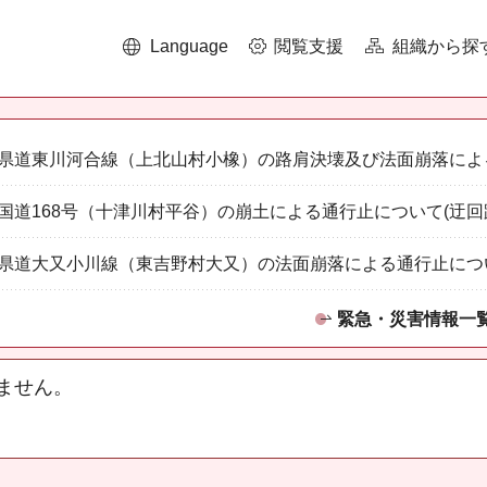
Language
閲覧支援
組織から探
県道東川河合線（上北山村小橡）の路肩決壊及び法面崩落によ
国道168号（十津川村平谷）の崩土による通行止について(迂回
県道大又小川線（東吉野村大又）の法面崩落による通行止につ
緊急・災害情報一
ません。