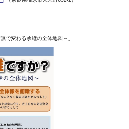
（奈良県橿原市久米町652-2）
有無で変わる承継の全体地図～」