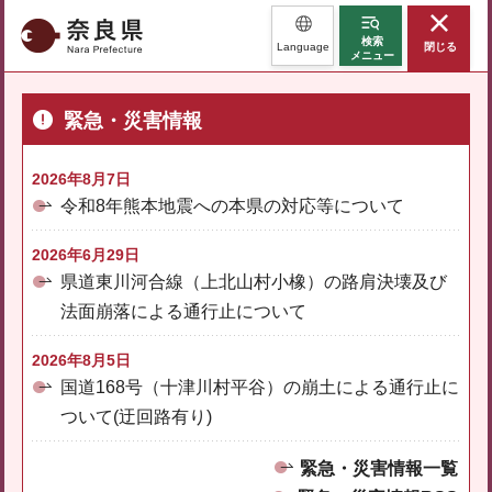
奈良県
検索
Language
閉じる
メニュー
緊急・災害情報
2026年8月7日
令和8年熊本地震への本県の対応等について
2026年6月29日
県道東川河合線（上北山村小橡）の路肩決壊及び
法面崩落による通行止について
2026年8月5日
国道168号（十津川村平谷）の崩土による通行止に
ついて(迂回路有り)
緊急・災害情報一覧