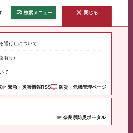
す
検索
メニュー
閉じる
る通行止について
路有り)
いて
覧
緊急・災害情報RSS
防災・危機管理ページ
奈良県防災ポータル