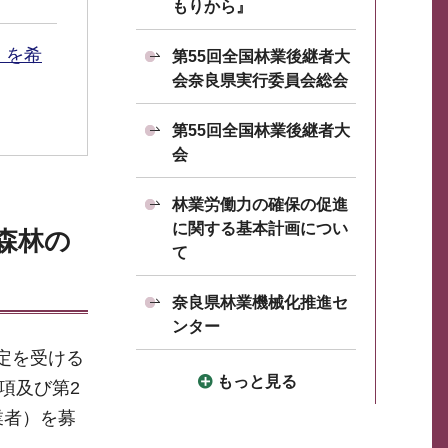
もりから』
」を希
第55回全国林業後継者大
会奈良県実行委員会総会
第55回全国林業後継者大
会
林業労働力の確保の促進
に関する基本計画につい
森林の
て
奈良県林業機械化推進セ
ンター
定を受ける
もっと見る
項及び第2
業者）を募