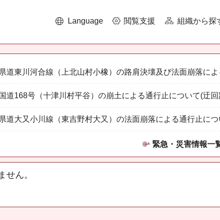
Language
閲覧支援
組織から探
県道東川河合線（上北山村小橡）の路肩決壊及び法面崩落によ
国道168号（十津川村平谷）の崩土による通行止について(迂回
県道大又小川線（東吉野村大又）の法面崩落による通行止につ
緊急・災害情報一
ません。