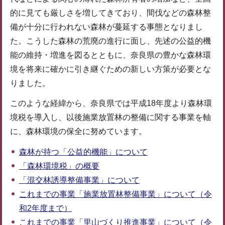
的に見ても厳しさを増してきており、間伐などの森林整
備が十分に行われない森林が蔓延する事態となりまし
た。こうした森林の荒廃の進行に面し、先述の公益的機
能の維持・増進を図るとともに、奈良県の豊かな森林環
境を将来に確かに引き継ぐための新しい方策が必要とな
りました。
このような経緯から、奈良県では平成18年度より森林環
境税を導入し、以後施業放置林の整備に関する事業を軸
に、森林環境の保全に努めています。
森林が持つ「公益的機能」について
「森林環境税」の概要
「混交林誘導整備事業」について
これまでの事業「施業放置林整備事業」について（令
和2年度まで）
これまでの事業「里山づくり推進事業」について（令