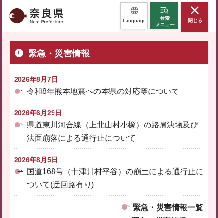
奈良県
検索
Language
閉じる
メニュー
緊急・災害情報
2026年8月7日
令和8年熊本地震への本県の対応等について
2026年6月29日
県道東川河合線（上北山村小橡）の路肩決壊及び
法面崩落による通行止について
2026年8月5日
国道168号（十津川村平谷）の崩土による通行止に
ついて(迂回路有り)
緊急・災害情報一覧