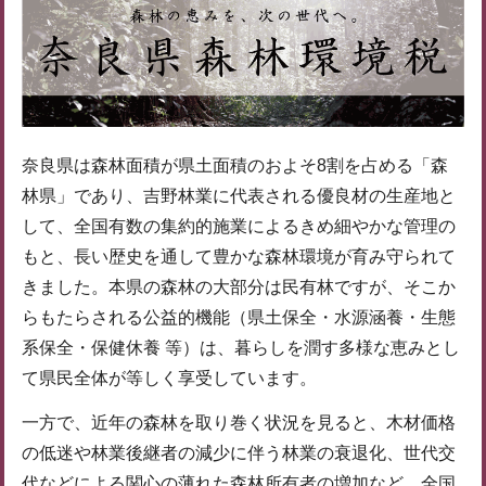
奈良県は森林面積が県土面積のおよそ8割を占める「森
林県」であり、吉野林業に代表される優良材の生産地と
して、全国有数の集約的施業によるきめ細やかな管理の
もと、長い歴史を通して豊かな森林環境が育み守られて
きました。本県の森林の大部分は民有林ですが、そこか
らもたらされる公益的機能（県土保全・水源涵養・生態
系保全・保健休養 等）は、暮らしを潤す多様な恵みとし
て県民全体が等しく享受しています。
一方で、近年の森林を取り巻く状況を見ると、木材価格
の低迷や林業後継者の減少に伴う林業の衰退化、世代交
代などによる関心の薄れた森林所有者の増加など、全国