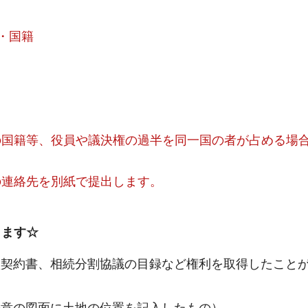
・国籍
）
の国籍等、役員や議決権の過半を同一国の者が占める場
の連絡先を別紙で提出します。
ります☆
売買契約書、相続分割協議の目録など権利を取得したこと
任意の図面に土地の位置を記入したもの）