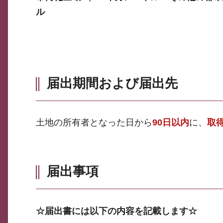
ル
届出期間および届出先
土地の所有者となった日から
90日以内
に、
取
届出事項
☆届出書には以下の内容を記載します☆