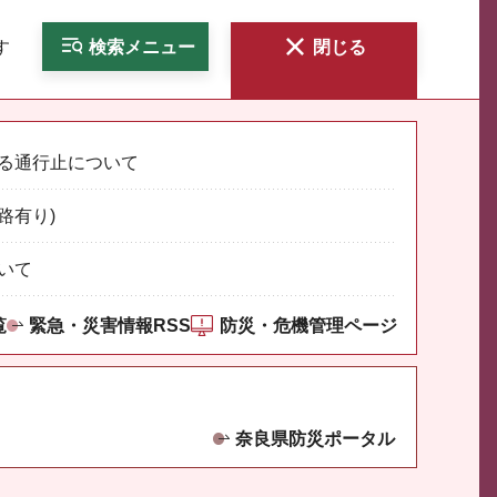
す
検索
メニュー
閉じる
る通行止について
路有り)
いて
覧
緊急・災害情報RSS
防災・危機管理ページ
奈良県防災ポータル