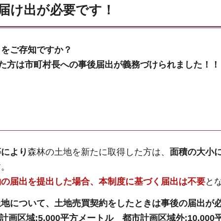
届け出が必要です！
とをご存知ですか？
った方は市町村長への事後届出が義務づけられました！！
等により
森林の土地を新たに取得した方は、
面積の大小
す。
約の届出を提出した場合、本制度に基づく届出は不要
と
土地について、土地売買契約をしたときは事後の届出が
画区域:5,000平方メートル 都市計画区域外:10,00