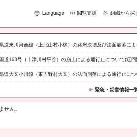
Language
閲覧支援
組織から探
県道東川河合線（上北山村小橡）の路肩決壊及び法面崩落によ
国道168号（十津川村平谷）の崩土による通行止について(迂回
県道大又小川線（東吉野村大又）の法面崩落による通行止につ
緊急・災害情報一
ません。