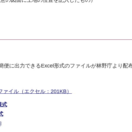
。
便に出力できるExcel形式のファイルが林野庁より配
ァイル（エクセル：201KB）
様式
式