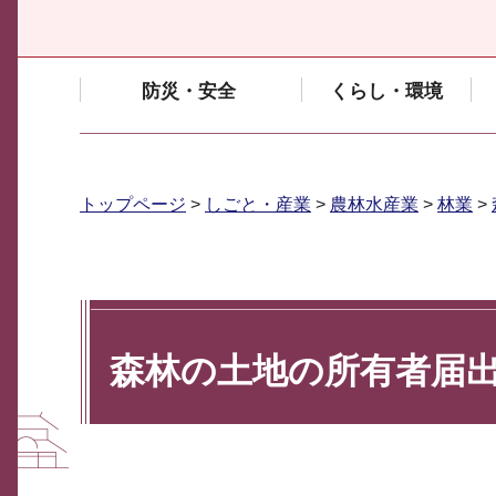
防災・安全
くらし・環境
トップページ
>
しごと・産業
>
農林水産業
>
林業
>
森林の土地の所有者届