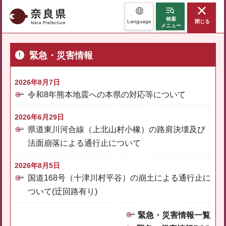
奈良県
検索
Language
閉じる
メニュー
緊急・災害情報
2026年8月7日
令和8年熊本地震への本県の対応等について
2026年6月29日
県道東川河合線（上北山村小橡）の路肩決壊及び
法面崩落による通行止について
2026年8月5日
国道168号（十津川村平谷）の崩土による通行止に
ついて(迂回路有り)
緊急・災害情報一覧