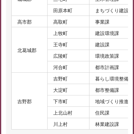
田原本町
まちづくり建設課
高市郡
高取町
事業課
上牧町
建設環境課
王寺町
建設課
北葛城郡
広陵町
環境政策課
河合町
都市計画課
吉野町
暮らし環境整備課
大淀町
都市整備課
吉野郡
下市町
地域づくり推進課
上北山村
住民課
川上村
林業建設課