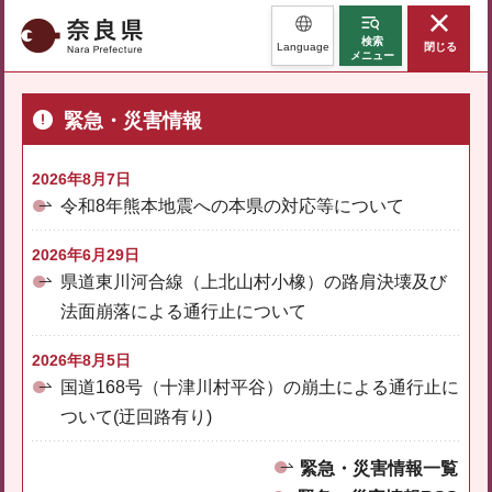
奈良県
検索
Language
閉じる
メニュー
緊急・災害情報
2026年8月7日
令和8年熊本地震への本県の対応等について
2026年6月29日
県道東川河合線（上北山村小橡）の路肩決壊及び
法面崩落による通行止について
2026年8月5日
国道168号（十津川村平谷）の崩土による通行止に
ついて(迂回路有り)
緊急・災害情報一覧