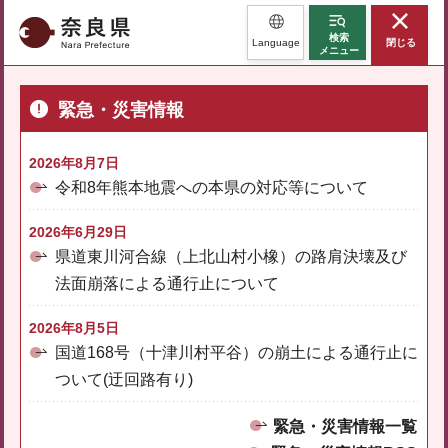
奈良県
検索
Language
閉じる
メニュー
緊急・災害情報
2026年8月7日
令和8年熊本地震への本県の対応等について
2026年6月29日
県道東川河合線（上北山村小橡）の路肩決壊及び
法面崩落による通行止について
2026年8月5日
国道168号（十津川村平谷）の崩土による通行止に
ついて(迂回路有り)
緊急・災害情報一覧