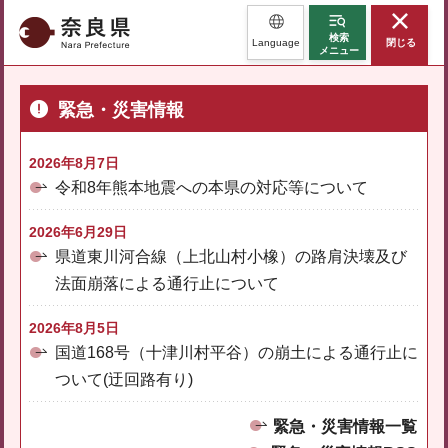
奈良県
検索
Language
閉じる
メニュー
緊急・災害情報
2026年8月7日
令和8年熊本地震への本県の対応等について
2026年6月29日
県道東川河合線（上北山村小橡）の路肩決壊及び
法面崩落による通行止について
2026年8月5日
国道168号（十津川村平谷）の崩土による通行止に
ついて(迂回路有り)
緊急・災害情報一覧