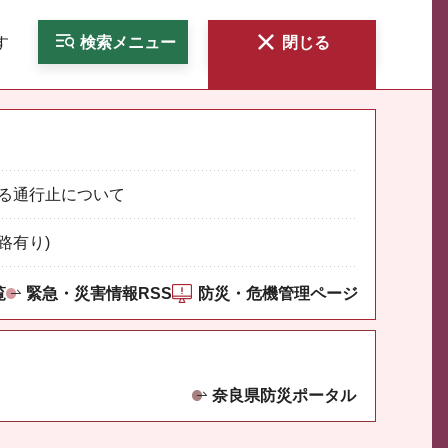
す
検索
メニュー
閉じる
る通行止について
路有り)
覧
緊急・災害情報RSS
防災・危機管理ページ
奈良県防災ポータル