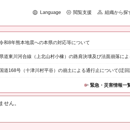
Language
閲覧支援
組織から探
令和8年熊本地震への本県の対応等について
県道東川河合線（上北山村小橡）の路肩決壊及び法面崩落によ
国道168号（十津川村平谷）の崩土による通行止について(迂回
緊急・災害情報一
ません。