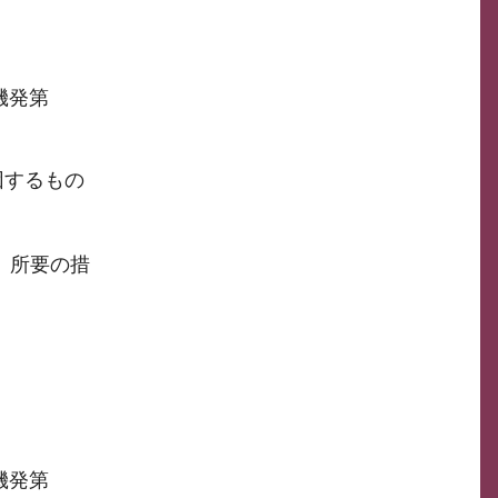
機発第
因するもの
、所要の措
機発第