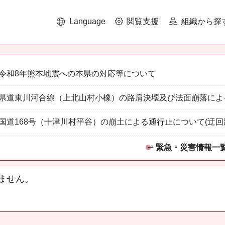
Language
閲覧支援
組織から探
令和8年熊本地震への本県の対応等について
県道東川河合線（上北山村小橡）の路肩決壊及び法面崩落によ
国道168号（十津川村平谷）の崩土による通行止について(迂回
緊急・災害情報一
ません。