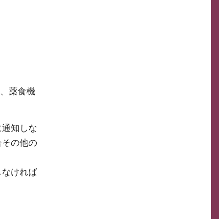
。
項、薬食機
に通知しな
合その他の
しなければ