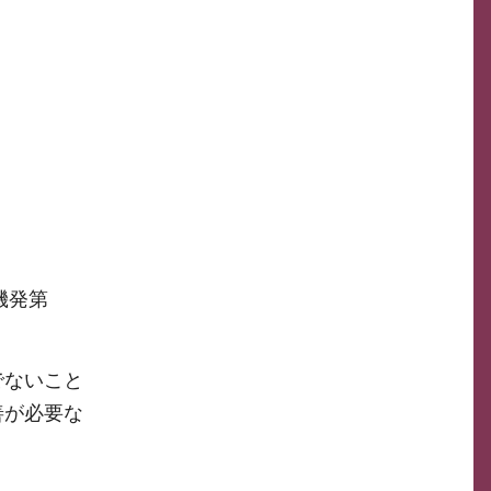
機発第
でないこと
善が必要な