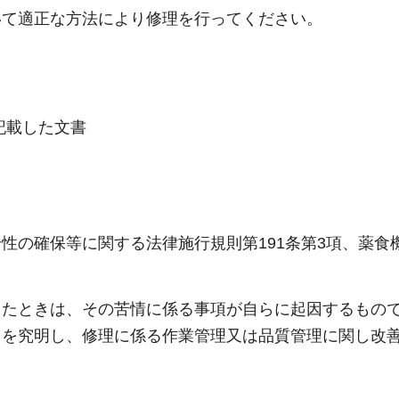
いて適正な方法により修理を行ってください。
記載した文書
性の確保等に関する法律施行規則第191条第3項、薬食
ったときは、その苦情に係る事項が自らに起因するもの
因を究明し、修理に係る作業管理又は品質管理に関し改