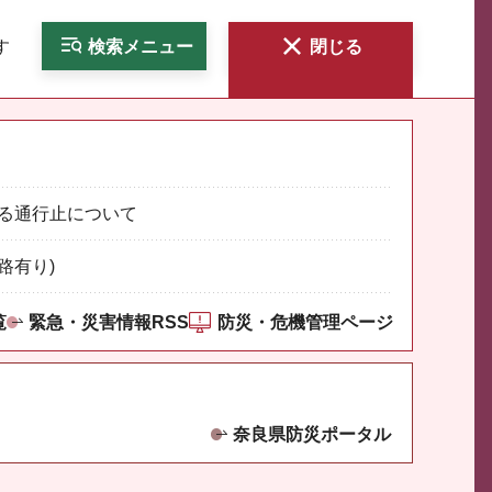
す
検索
メニュー
閉じる
る通行止について
路有り)
覧
緊急・災害情報RSS
防災・危機管理ページ
奈良県防災ポータル