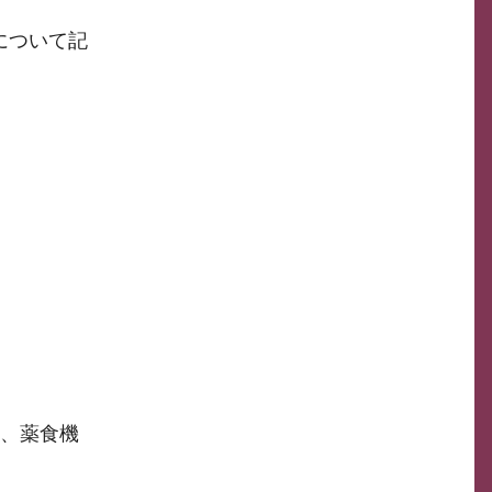
について記
項、薬食機