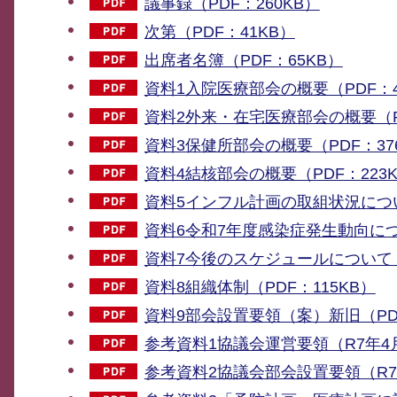
議事録（PDF：260KB）
次第（PDF：41KB）
出席者名簿（PDF：65KB）
資料1入院医療部会の概要（PDF：4
資料2外来・在宅医療部会の概要（PD
資料3保健所部会の概要（PDF：37
資料4結核部会の概要（PDF：223
資料5インフル計画の取組状況につい
資料6令和7年度感染症発生動向につい
資料7今後のスケジュールについて（P
資料8組織体制（PDF：115KB）
資料9部会設置要領（案）新旧（PDF
参考資料1協議会運営要領（R7年4月
参考資料2協議会部会設置要領（R7年