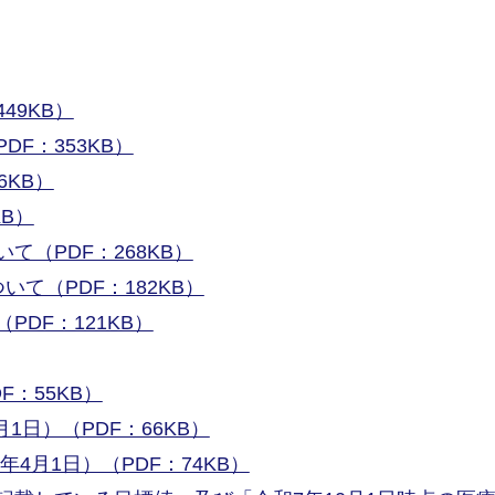
49KB）
F：353KB）
6KB）
KB）
て（PDF：268KB）
て（PDF：182KB）
DF：121KB）
：55KB）
1日）（PDF：66KB）
4月1日）（PDF：74KB）