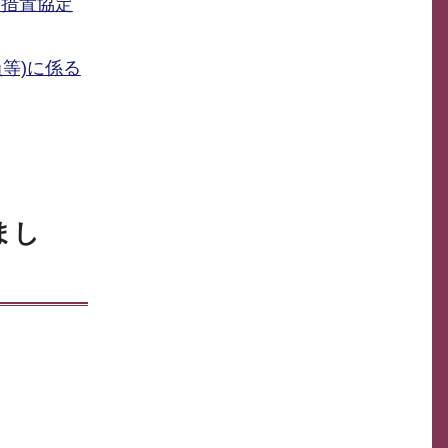
療措置協定
等)に係る
まし