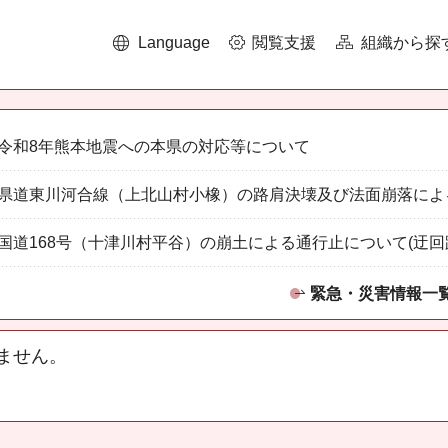
Language
閲覧支援
組織から探
令和8年熊本地震への本県の対応等について
県道東川河合線（上北山村小橡）の路肩決壊及び法面崩落によ
国道168号（十津川村平谷）の崩土による通行止について(迂回
緊急・災害情報一
ません。