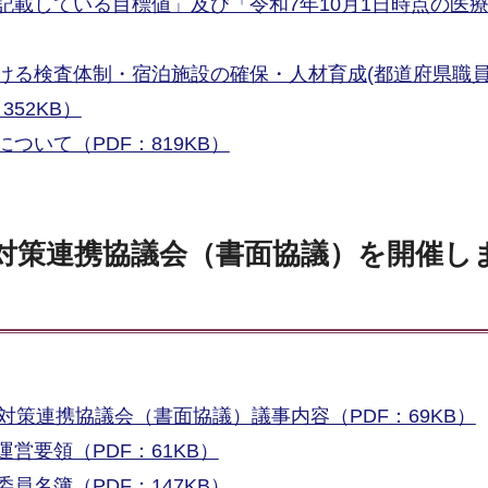
記載している目標値」及び「令和7年10月1日時点の医
ける検査体制・宿泊施設の確保・人材育成(都道府県職員
52KB）
ついて（PDF：819KB）
症対策連携協議会（書面協議）を開催し
対策連携協議会（書面協議）議事内容（PDF：69KB）
営要領（PDF：61KB）
員名簿（PDF：147KB）