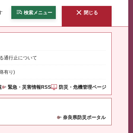
す
検索
メニュー
閉じる
る通行止について
路有り)
覧
緊急・災害情報RSS
防災・危機管理ページ
奈良県防災ポータル