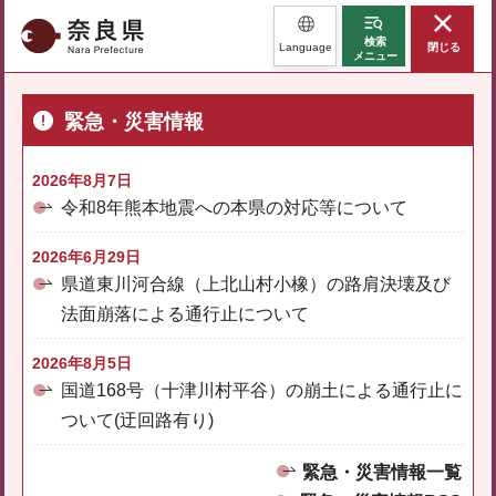
奈良県
検索
Language
閉じる
メニュー
緊急・災害情報
2026年8月7日
令和8年熊本地震への本県の対応等について
2026年6月29日
県道東川河合線（上北山村小橡）の路肩決壊及び
法面崩落による通行止について
2026年8月5日
国道168号（十津川村平谷）の崩土による通行止に
ついて(迂回路有り)
緊急・災害情報一覧