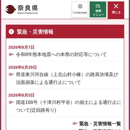
奈良県
検索
Language
閉じる
メニュー
緊急・災害情報
2026年8月7日
令和8年熊本地震への本県の対応等について
2026年6月29日
県道東川河合線（上北山村小橡）の路肩決壊及び
法面崩落による通行止について
2026年8月5日
国道168号（十津川村平谷）の崩土による通行止に
ついて(迂回路有り)
緊急・災害情報一覧