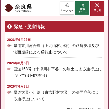
奈良県
検索
Language
閉じる
メニュー
緊急・災害情報
2026年6月29日
県道東川河合線（上北山村小橡）の路肩決壊及び
法面崩落による通行止について
2026年8月5日
国道168号（十津川村平谷）の崩土による通行止に
ついて(迂回路有り)
2026年6月3日
県道大又小川線（東吉野村大又）の法面崩落によ
る通行止について