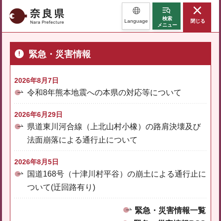
奈良県
検索
Language
閉じる
メニュー
緊急・災害情報
2026年8月7日
令和8年熊本地震への本県の対応等について
2026年6月29日
県道東川河合線（上北山村小橡）の路肩決壊及び
法面崩落による通行止について
2026年8月5日
国道168号（十津川村平谷）の崩土による通行止に
ついて(迂回路有り)
緊急・災害情報一覧