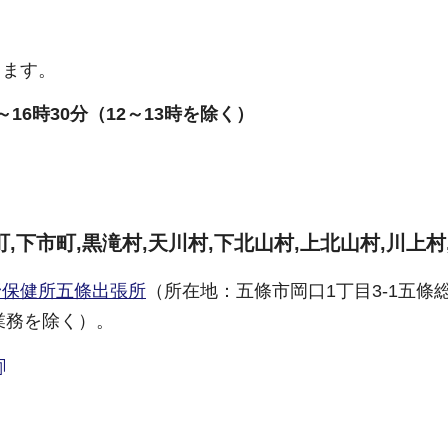
します。
～16時30分（12～13時を除く）
町,下市町,黒滝村,天川村,下北山村,上北山村,川上村
野保健所五條出張所
（所在地：五條市岡口1丁目3-1五條
生業務を除く）。