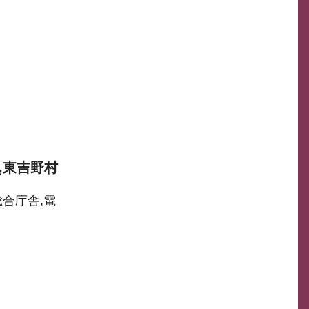
,東吉野村
総合庁舎,電