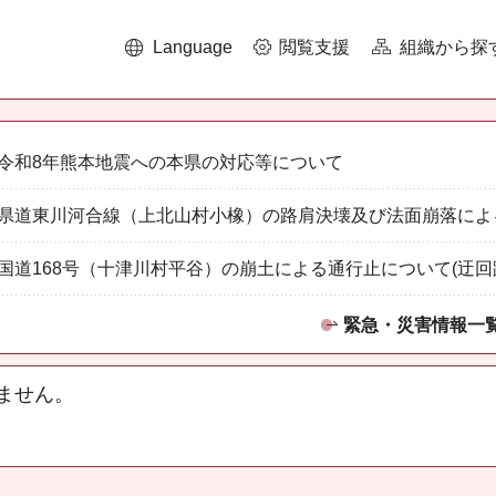
Language
閲覧支援
組織から探
令和8年熊本地震への本県の対応等について
県道東川河合線（上北山村小橡）の路肩決壊及び法面崩落によ
国道168号（十津川村平谷）の崩土による通行止について(迂回
緊急・災害情報一
ません。