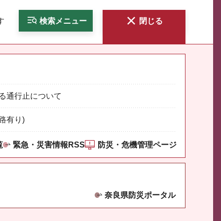
す
検索
メニュー
閉じる
る通行止について
路有り)
覧
緊急・災害情報RSS
防災・危機管理ページ
奈良県防災ポータル