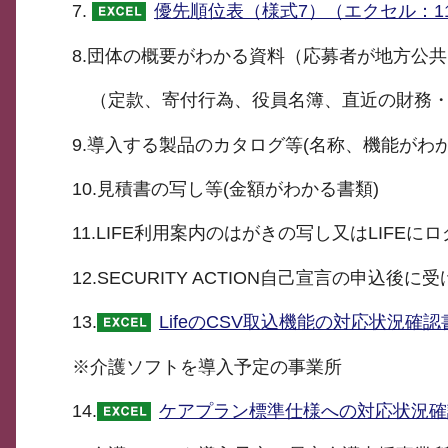
7.
優先順位表（様式7）（エクセル：11
8.団体の概要がわかる資料（応募者が地方公
（定款、寄付行為、役員名簿、直近の財務・
9.導入する製品のカタログ等(名称、機能がわか
10.見積書の写し等(金額がわかる書類)
11.LIFE利用案内のはがきの写し又はLIF
12.SECURITY ACTION自己宣言の申
13.
LifeのCSV取込機能の対応状況確
※介護ソフトを導入予定の事業所
14.
ケアプラン標準仕様への対応状況確認