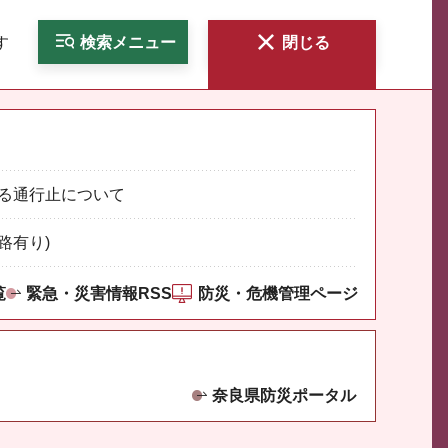
す
検索
メニュー
閉じる
る通行止について
路有り)
覧
緊急・災害情報RSS
防災・危機管理ページ
奈良県防災ポータル