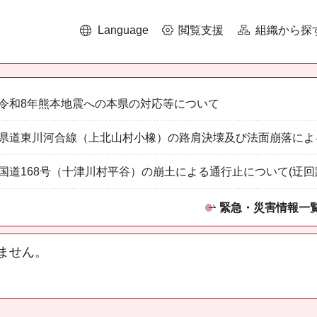
Language
閲覧支援
組織から探
令和8年熊本地震への本県の対応等について
県道東川河合線（上北山村小橡）の路肩決壊及び法面崩落によ
国道168号（十津川村平谷）の崩土による通行止について(迂回
緊急・災害情報一
ません。