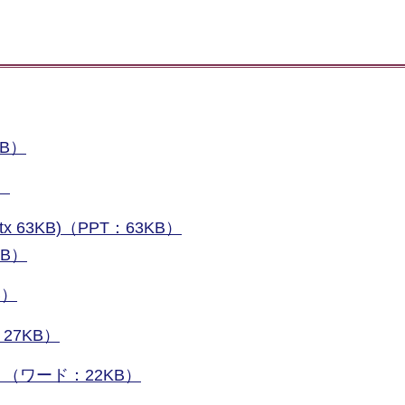
B）
）
tx 63KB)（PPT：63KB）
KB）
B）
27KB）
（ワード：22KB）