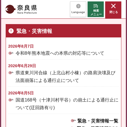
奈良県
検索
Language
閉じる
メニュー
緊急・災害情報
2026年8月7日
令和8年熊本地震への本県の対応等について
2026年6月29日
県道東川河合線（上北山村小橡）の路肩決壊及び
法面崩落による通行止について
2026年8月5日
国道168号（十津川村平谷）の崩土による通行止に
ついて(迂回路有り)
緊急・災害情報一覧