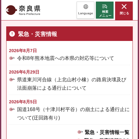
奈良県
検索
Language
閉じる
メニュー
緊急・災害情報
2026年8月7日
令和8年熊本地震への本県の対応等について
2026年6月29日
県道東川河合線（上北山村小橡）の路肩決壊及び
法面崩落による通行止について
2026年8月5日
国道168号（十津川村平谷）の崩土による通行止に
ついて(迂回路有り)
緊急・災害情報一覧