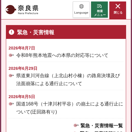
奈良県
検索
Language
閉じる
メニュー
緊急・災害情報
2026年8月7日
令和8年熊本地震への本県の対応等について
2026年6月29日
県道東川河合線（上北山村小橡）の路肩決壊及び
法面崩落による通行止について
2026年8月5日
国道168号（十津川村平谷）の崩土による通行止に
ついて(迂回路有り)
緊急・災害情報一覧