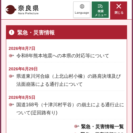
奈良県
検索
Language
閉じる
メニュー
緊急・災害情報
2026年8月7日
令和8年熊本地震への本県の対応等について
2026年6月29日
県道東川河合線（上北山村小橡）の路肩決壊及び
法面崩落による通行止について
2026年8月5日
国道168号（十津川村平谷）の崩土による通行止に
ついて(迂回路有り)
緊急・災害情報一覧