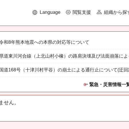
Language
閲覧支援
組織から探
令和8年熊本地震への本県の対応等について
県道東川河合線（上北山村小橡）の路肩決壊及び法面崩落によ
国道168号（十津川村平谷）の崩土による通行止について(迂回
緊急・災害情報一
ません。