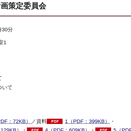
計画策定委員会
時30分
室1
て
ついて
DF：72KB）
／資料
1（PDF：399KB）
・
129KB）
・
4（PDF：609KB）
・
5（PD