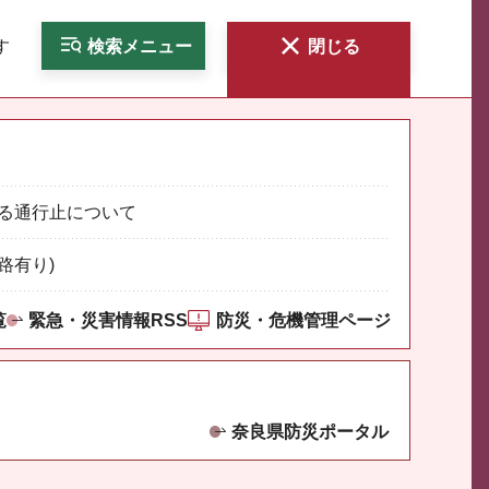
す
検索
メニュー
閉じる
る通行止について
路有り)
覧
緊急・災害情報RSS
防災・危機管理ページ
奈良県防災ポータル