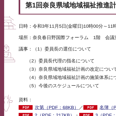
第1回奈良県域地域福祉推進
日時：令和3年11月5日(金曜日)10時00分～11
場所：奈良春日野国際フォーラム 1階 会議
議事：（1）委員長の選任について
（2）委員長代理の指名について
（3）奈良県域地域福祉計画の改定につい
（4）奈良県域地域福祉計画の施策体系に
（5）今後のスケジュールについて
資料：
次第（PDF：68KB）
／
名簿（P
2（PDF：217KB）
・
3（PDF：