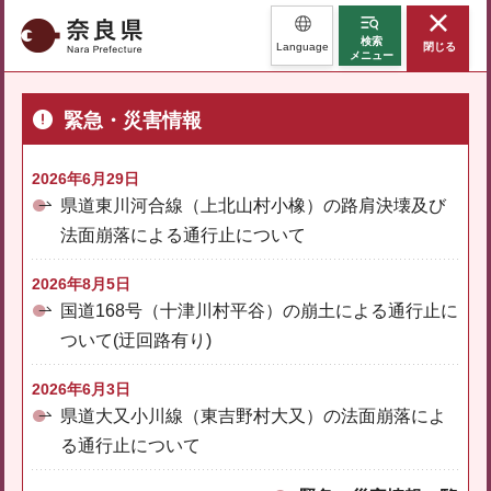
奈良県
検索
Language
閉じる
メニュー
緊急・災害情報
2026年6月29日
県道東川河合線（上北山村小橡）の路肩決壊及び
法面崩落による通行止について
2026年8月5日
国道168号（十津川村平谷）の崩土による通行止に
ついて(迂回路有り)
2026年6月3日
県道大又小川線（東吉野村大又）の法面崩落によ
る通行止について