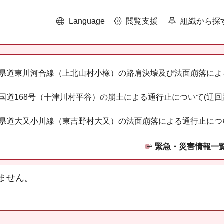
Language
閲覧支援
組織から探
県道東川河合線（上北山村小橡）の路肩決壊及び法面崩落によ
国道168号（十津川村平谷）の崩土による通行止について(迂回
県道大又小川線（東吉野村大又）の法面崩落による通行止につ
緊急・災害情報一
ません。