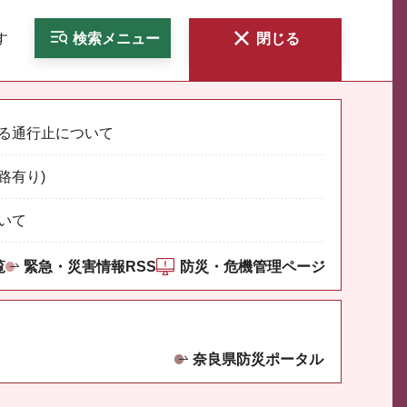
す
検索
メニュー
閉じる
る通行止について
路有り)
いて
覧
緊急・災害情報RSS
防災・危機管理ページ
奈良県防災ポータル