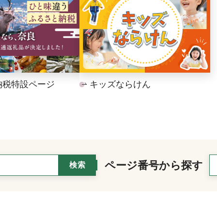
納税特設ページ
キッズならけん
ページ番号から探す