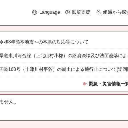
Language
閲覧支援
組織から探
令和8年熊本地震への本県の対応等について
県道東川河合線（上北山村小橡）の路肩決壊及び法面崩落によ
国道168号（十津川村平谷）の崩土による通行止について(迂回
緊急・災害情報一
ません。