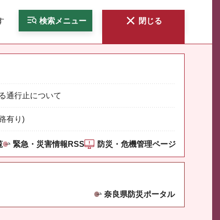
す
検索
メニュー
閉じる
る通行止について
路有り)
覧
緊急・災害情報RSS
防災・危機管理ページ
奈良県防災ポータル