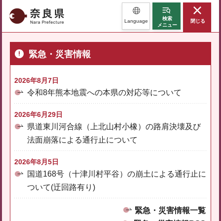
奈良県
検索
Language
閉じる
メニュー
緊急・災害情報
2026年8月7日
令和8年熊本地震への本県の対応等について
2026年6月29日
県道東川河合線（上北山村小橡）の路肩決壊及び
法面崩落による通行止について
2026年8月5日
国道168号（十津川村平谷）の崩土による通行止に
ついて(迂回路有り)
緊急・災害情報一覧