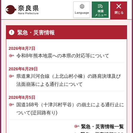
奈良県
検索
Language
閉じる
メニュー
緊急・災害情報
2026年8月7日
令和8年熊本地震への本県の対応等について
2026年6月29日
県道東川河合線（上北山村小橡）の路肩決壊及び
法面崩落による通行止について
2026年8月5日
国道168号（十津川村平谷）の崩土による通行止に
ついて(迂回路有り)
緊急・災害情報一覧