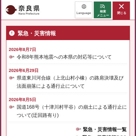
奈良県
検索
Language
閉じる
メニュー
緊急・災害情報
2026年8月7日
令和8年熊本地震への本県の対応等について
2026年6月29日
県道東川河合線（上北山村小橡）の路肩決壊及び
法面崩落による通行止について
2026年8月5日
国道168号（十津川村平谷）の崩土による通行止に
ついて(迂回路有り)
緊急・災害情報一覧