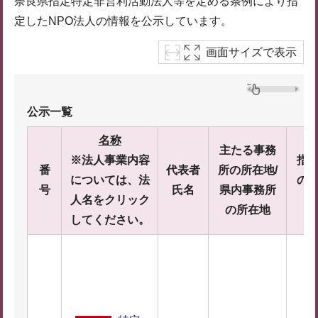
奈良県指定特定非営利活動法人等を定める条例により指
定したNPO法人の情報を公示しています。
画面サイズで表示
公示一覧
名称
主たる事務
※法人事業内容
指
番
代表者
所の所在地/
については、法
の
号
氏名
県内事務所
人名をクリック
の所在地
してください。