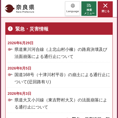
奈良県
検索
Language
閉じる
メニュー
緊急・災害情報
2026年6月29日
県道東川河合線（上北山村小橡）の路肩決壊及び
法面崩落による通行止について
2026年8月5日
国道168号（十津川村平谷）の崩土による通行止に
ついて(迂回路有り)
2026年6月3日
県道大又小川線（東吉野村大又）の法面崩落によ
る通行止について