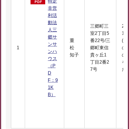
特定
非営
利活
動法
三郷町三
20
人三
室2丁目5
1月
郷サ
重
番22号/三
(
ンサ
1
松
郷町東信
の
ンハ
知子
貴ヶ丘1
の
ウス
丁目2番2
を
（P
7号
た日
D
F：9
1K
B）