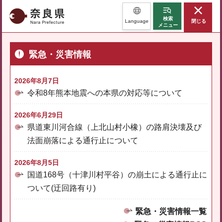
奈良県
検索
Language
閉じる
メニュー
緊急・災害情報
2026年8月7日
令和8年熊本地震への本県の対応等について
2026年6月29日
県道東川河合線（上北山村小橡）の路肩決壊及び
法面崩落による通行止について
2026年8月5日
国道168号（十津川村平谷）の崩土による通行止に
ついて(迂回路有り)
緊急・災害情報一覧