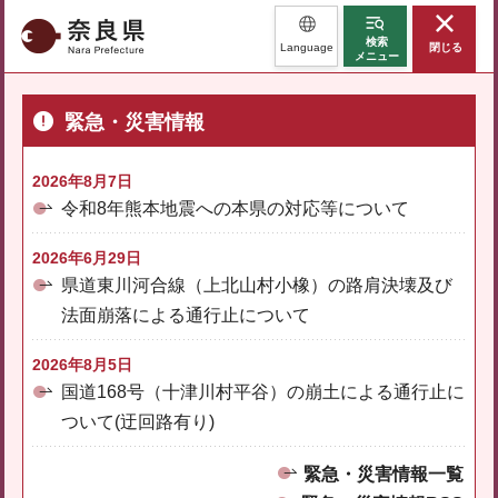
奈良県
検索
Language
閉じる
メニュー
緊急・災害情報
2026年8月7日
令和8年熊本地震への本県の対応等について
2026年6月29日
県道東川河合線（上北山村小橡）の路肩決壊及び
法面崩落による通行止について
2026年8月5日
国道168号（十津川村平谷）の崩土による通行止に
ついて(迂回路有り)
緊急・災害情報一覧