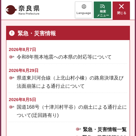
奈良県
検索
Language
閉じる
メニュー
緊急・災害情報
2026年8月7日
令和8年熊本地震への本県の対応等について
2026年6月29日
県道東川河合線（上北山村小橡）の路肩決壊及び
法面崩落による通行止について
2026年8月5日
国道168号（十津川村平谷）の崩土による通行止に
ついて(迂回路有り)
緊急・災害情報一覧