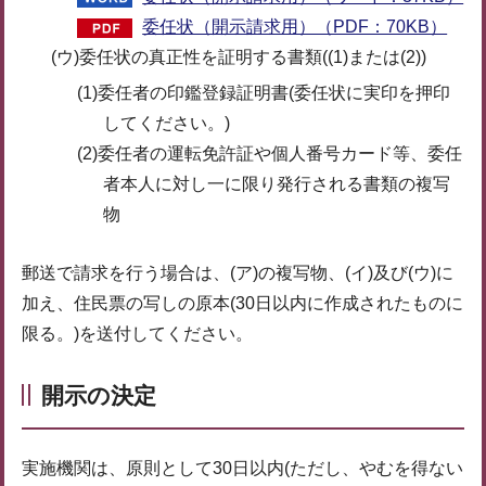
委任状（開示請求用）（PDF：70KB）
(ウ)委任状の真正性を証明する書類((1)または(2))
(1)委任者の印鑑登録証明書(委任状に実印を押印
してください。)
(2)委任者の運転免許証や個人番号カード等、委任
者本人に対し一に限り発行される書類の複写
物
郵送で請求を行う場合は、(ア)の複写物、(イ)及び(ウ)に
加え、住民票の写しの原本(30日以内に作成されたものに
限る。)を送付してください。
開示の決定
実施機関は、原則として30日以内(ただし、やむを得ない