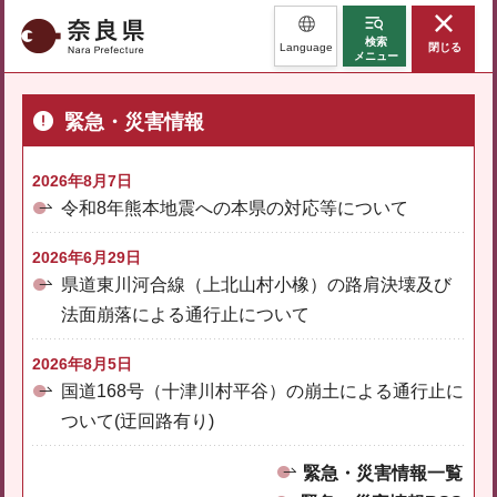
奈良県
検索
Language
閉じる
メニュー
緊急・災害情報
2026年8月7日
令和8年熊本地震への本県の対応等について
2026年6月29日
県道東川河合線（上北山村小橡）の路肩決壊及び
法面崩落による通行止について
2026年8月5日
国道168号（十津川村平谷）の崩土による通行止に
ついて(迂回路有り)
緊急・災害情報一覧