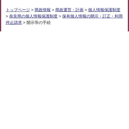
トップページ
>
県政情報
>
県政運営・計画
>
個人情報保護制度
>
奈良県の個人情報保護制度
>
保有個人情報の開示・訂正・利用
停止請求
> 開示等の手続
個人情報の取り扱いについて
リンク・著作権・免責事項
ウェブアクセシビリティ
サイトマップ
奈良県庁
法人番号：
1000020290009