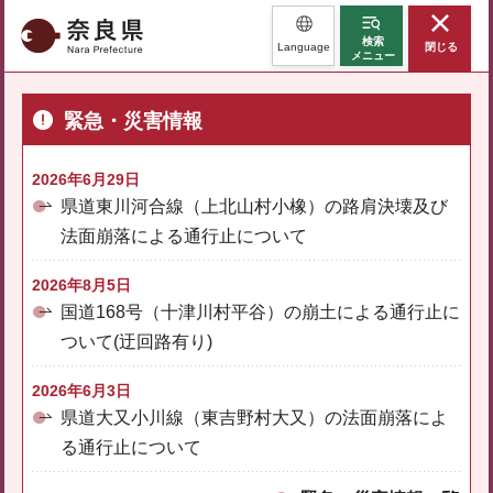
奈良県
検索
Language
閉じる
メニュー
緊急・災害情報
2026年6月29日
県道東川河合線（上北山村小橡）の路肩決壊及び
法面崩落による通行止について
2026年8月5日
国道168号（十津川村平谷）の崩土による通行止に
ついて(迂回路有り)
2026年6月3日
県道大又小川線（東吉野村大又）の法面崩落によ
る通行止について