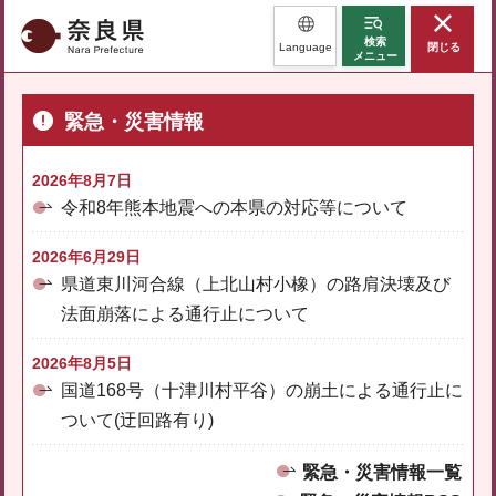
奈良県
検索
Language
閉じる
メニュー
緊急・災害情報
2026年8月7日
令和8年熊本地震への本県の対応等について
2026年6月29日
県道東川河合線（上北山村小橡）の路肩決壊及び
法面崩落による通行止について
2026年8月5日
国道168号（十津川村平谷）の崩土による通行止に
ついて(迂回路有り)
緊急・災害情報一覧