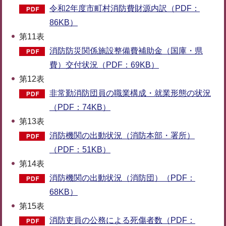
令和2年度市町村消防費財源内訳（PDF：
86KB）
第11表
消防防災関係施設整備費補助金（国庫・県
費）交付状況（PDF：69KB）
第12表
非常勤消防団員の職業構成・就業形態の状況
（PDF：74KB）
第13表
消防機関の出動状況（消防本部・署所）
（PDF：51KB）
第14表
消防機関の出動状況（消防団）（PDF：
68KB）
第15表
消防吏員の公務による死傷者数（PDF：