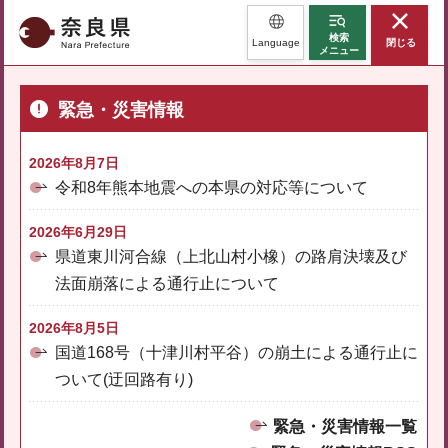
奈良県
検索
Language
閉じる
メニュー
緊急・災害情報
2026年8月7日
令和8年熊本地震への本県の対応等について
2026年6月29日
県道東川河合線（上北山村小橡）の路肩決壊及び
法面崩落による通行止について
2026年8月5日
国道168号（十津川村平谷）の崩土による通行止に
ついて(迂回路有り)
緊急・災害情報一覧