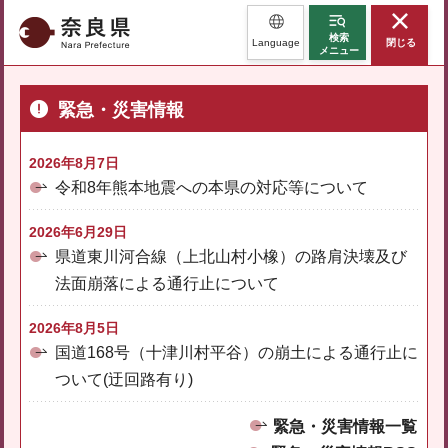
奈良県
検索
Language
閉じる
メニュー
緊急・災害情報
2026年8月7日
令和8年熊本地震への本県の対応等について
2026年6月29日
県道東川河合線（上北山村小橡）の路肩決壊及び
法面崩落による通行止について
2026年8月5日
国道168号（十津川村平谷）の崩土による通行止に
ついて(迂回路有り)
緊急・災害情報一覧