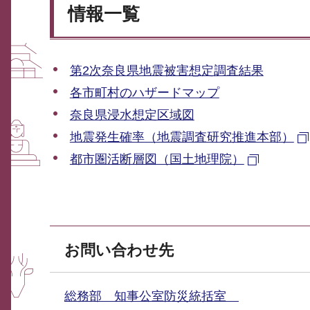
情報一覧
第2次奈良県地震被害想定調査結果
各市町村のハザードマップ
奈良県浸水想定区域図
地震発生確率（地震調査研究推進本部）
都市圏活断層図（国土地理院）
お問い合わせ先
総務部 知事公室防災統括室