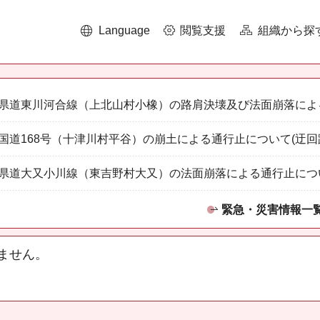
Language
閲覧支援
組織から探
県道東川河合線（上北山村小橡）の路肩決壊及び法面崩落によ
国道168号（十津川村平谷）の崩土による通行止について(迂回
県道大又小川線（東吉野村大又）の法面崩落による通行止につ
緊急・災害情報一
ません。