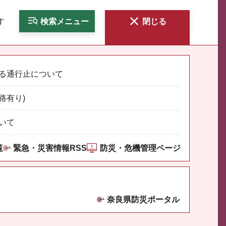
す
検索
メニュー
閉じる
る通行止について
路有り)
いて
覧
緊急・災害情報RSS
防災・危機管理ページ
奈良県防災ポータル