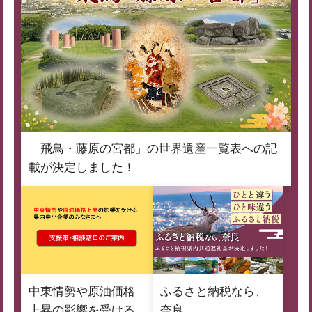
「飛鳥・藤原の宮都」の世界遺産一覧表への記
載が決定しました！
中東情勢や原油価格
ふるさと納税なら、
上昇の影響を受ける
奈良