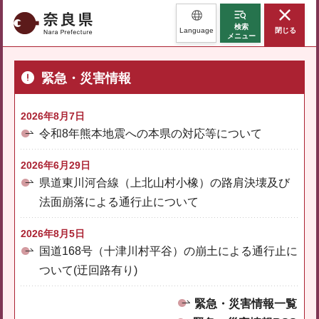
奈良県
検索
Language
閉じる
メニュー
緊急・災害情報
2026年8月7日
令和8年熊本地震への本県の対応等について
2026年6月29日
県道東川河合線（上北山村小橡）の路肩決壊及び
法面崩落による通行止について
2026年8月5日
国道168号（十津川村平谷）の崩土による通行止に
ついて(迂回路有り)
緊急・災害情報一覧