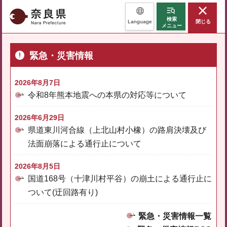
奈良県
検索
Language
閉じる
メニュー
緊急・災害情報
2026年8月7日
令和8年熊本地震への本県の対応等について
2026年6月29日
県道東川河合線（上北山村小橡）の路肩決壊及び
法面崩落による通行止について
2026年8月5日
国道168号（十津川村平谷）の崩土による通行止に
ついて(迂回路有り)
緊急・災害情報一覧