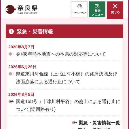
奈良県
検索
Language
閉じる
メニュー
緊急・災害情報
2026年8月7日
令和8年熊本地震への本県の対応等について
2026年6月29日
県道東川河合線（上北山村小橡）の路肩決壊及び
法面崩落による通行止について
2026年8月5日
国道168号（十津川村平谷）の崩土による通行止に
ついて(迂回路有り)
緊急・災害情報一覧