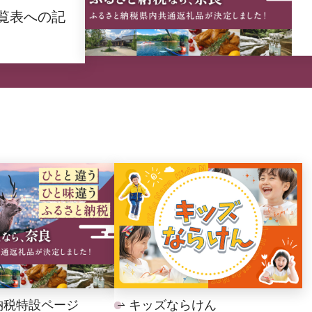
覧表への記
納税特設ページ
キッズならけん