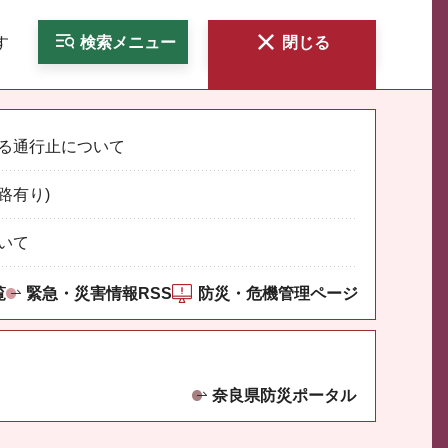
す
検索
メニュー
閉じる
る通行止について
路有り)
いて
覧
緊急・災害情報RSS
防災・危機管理ページ
奈良県防災ポータル