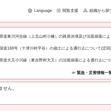
Language
閲覧支援
組織から探
県道東川河合線（上北山村小橡）の路肩決壊及び法面崩落によ
国道168号（十津川村平谷）の崩土による通行止について(迂回
県道大又小川線（東吉野村大又）の法面崩落による通行止につ
緊急・災害情報一
ません。