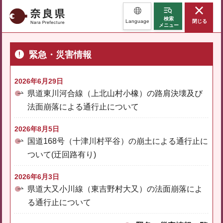
奈良県
検索
Language
閉じる
メニュー
緊急・災害情報
2026年6月29日
県道東川河合線（上北山村小橡）の路肩決壊及び
法面崩落による通行止について
2026年8月5日
国道168号（十津川村平谷）の崩土による通行止に
ついて(迂回路有り)
2026年6月3日
県道大又小川線（東吉野村大又）の法面崩落によ
る通行止について