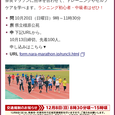
奈良マラソンに照準を合わせて、トレーニングやセルフ
ケアを学べます。
ランニング初心者・中級者はぜひ！
問
10月20日（日曜日）9時～11時30分
所
県立橿原公苑
申
下記URLから。
10月13日締切。先着100人。
申し込みはこちら▼
URL
form.nara-marathon.jp/runcli.html