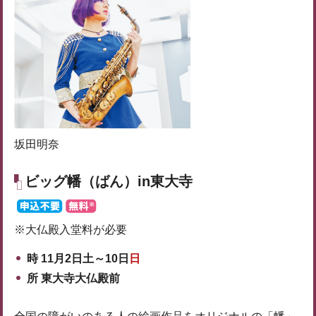
坂田明奈
ビッグ幡（ばん）in東大寺
※大仏殿入堂料が必要
時 11月2日土～10日
日
所 東大寺大仏殿前