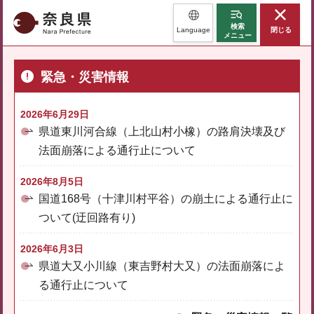
奈良県
検索
Language
閉じる
メニュー
緊急・災害情報
2026年6月29日
県道東川河合線（上北山村小橡）の路肩決壊及び
法面崩落による通行止について
2026年8月5日
国道168号（十津川村平谷）の崩土による通行止に
ついて(迂回路有り)
2026年6月3日
県道大又小川線（東吉野村大又）の法面崩落によ
る通行止について