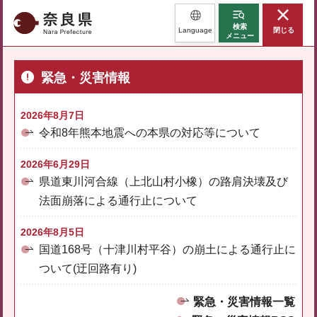
奈良県
検索
Language
閉じる
メニュー
緊急・災害情報
2026年8月7日
令和8年熊本地震への本県の対応等について
2026年6月29日
県道東川河合線（上北山村小橡）の路肩決壊及び
法面崩落による通行止について
2026年8月5日
国道168号（十津川村平谷）の崩土による通行止に
ついて(迂回路有り)
緊急・災害情報一覧