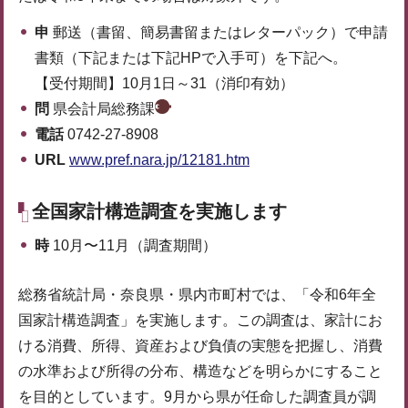
申
郵送（書留、簡易書留またはレターパック）で申請
書類（下記または下記HPで入手可）を下記へ。
【受付期間】10月1日～31（消印有効）
問
県会計局総務課
電話
0742-27-8908
URL
www.pref.nara.jp/12181.htm
全国家計構造調査を実施します
時
10月〜11月（調査期間）
総務省統計局・奈良県・県内市町村では、「令和6年全
国家計構造調査」を実施します。この調査は、家計にお
ける消費、所得、資産および負債の実態を把握し、消費
の水準および所得の分布、構造などを明らかにすること
を目的としています。9月から県が任命した調査員が調