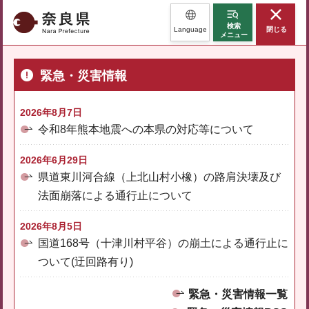
奈良県
検索
Language
閉じる
メニュー
緊急・災害情報
2026年8月7日
令和8年熊本地震への本県の対応等について
2026年6月29日
県道東川河合線（上北山村小橡）の路肩決壊及び
法面崩落による通行止について
2026年8月5日
国道168号（十津川村平谷）の崩土による通行止に
ついて(迂回路有り)
緊急・災害情報一覧