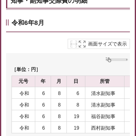
知事・副知事交際費の明細
令和6年8月
画面サイズで表示
［単位：円］
元号
年
月
日
所管
項
令和
6
8
6
清水副知事
名
令和
6
8
8
清水副知事
名
令和
6
8
19
福谷副知事
名
令和
6
8
19
西村副知事
名