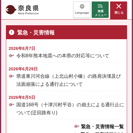
奈良県
検索
Language
閉じる
メニュー
緊急・災害情報
2026年8月7日
令和8年熊本地震への本県の対応等について
2026年6月29日
県道東川河合線（上北山村小橡）の路肩決壊及び
法面崩落による通行止について
2026年8月5日
国道168号（十津川村平谷）の崩土による通行止に
ついて(迂回路有り)
緊急・災害情報一覧