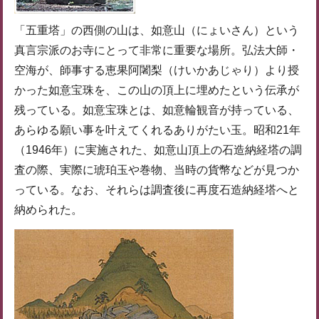
「五重塔」の西側の山は、如意山（にょいさん）という
真言宗派のお寺にとって非常に重要な場所。弘法大師・
空海が、師事する恵果阿闍梨（けいかあじゃり）より授
かった如意宝珠を、この山の頂上に埋めたという伝承が
残っている。如意宝珠とは、如意輪観音が持っている、
あらゆる願い事を叶えてくれるありがたい玉。昭和21年
（1946年）に実施された、如意山頂上の石造納経塔の調
査の際、実際に琥珀玉や巻物、当時の貨幣などが見つか
っている。なお、それらは調査後に再度石造納経塔へと
納められた。