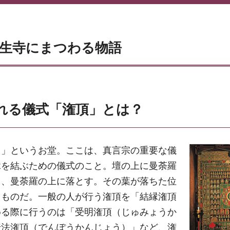
生寺にまつわる物語
れる儀式「潅頂」とは？
）」というお堂。ここは、真言宗の重要な儀
縁を結ぶための儀式のこと。壇の上に曼荼羅
し、曼荼羅の上に落とす。その葉が落ちた位
うものだ。一般の人が行う潅頂を「結縁潅頂
める際に行うのは「受明潅頂（じゅみょうか
伝法潅頂（でんぽうかんじょう）」など、潅