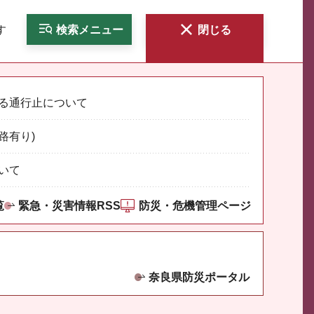
す
検索
メニュー
閉じる
る通行止について
路有り)
いて
覧
緊急・災害情報RSS
防災・危機管理ページ
奈良県防災ポータル