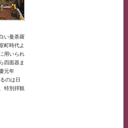
白い曼荼羅
室町時代よ
に用いられ
ら四面器ま
慶元年
いるのは日
、特別拝観