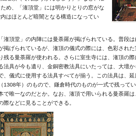
うため、「潅頂堂」には明かりとりの窓がな
堂内はほとんど暗闇となる構造になってい
「潅頂堂」の内陣には曼荼羅が掲げられている。普段は
が掲げられているが、潅頂の儀式の際には、色彩された
り残る曼荼羅が使われる。さらに室生寺には、潅頂の際
る法具が今も遺り、金銅密教法具にいたっては、大壇か
で、儀式に使用する法具すべてが揃う。この法具は、延
（1308年）のもので、鎌倉時代のものが一式で残って
本で唯一なのだとか。なお、潅頂で用いられる曼荼羅は
の際などに見ることができる。