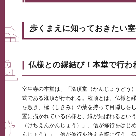
歩くまえに知っておきたい室
仏様との縁結び！本堂で行わ
室生寺の本堂は、「潅頂堂（かんじょうどう
式である潅頂が行われる。潅頂とは、仏様と
を敷き、樒（しきみ）の葉を持って目隠しを
置に描かれている仏様と、縁が結ばれるとい
（けちえんかんじょう）」、僧が修行をはじ
んじょう）」、僧が修行を終える際に行う「