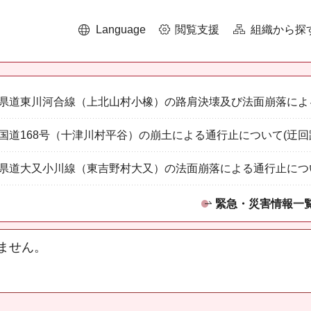
Language
閲覧支援
組織から探
県道東川河合線（上北山村小橡）の路肩決壊及び法面崩落によ
国道168号（十津川村平谷）の崩土による通行止について(迂回
県道大又小川線（東吉野村大又）の法面崩落による通行止につ
緊急・災害情報一
ません。